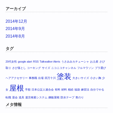
アーカイブ
2014年12月
2014年9月
2014年8月
タグ
20代女性
google alart
RSS
Talkwalker Alerts
うさみみカチューシャ
お土産
さび
取り
さび落とし
コーキング
サイズ
ニコニコチャンネル
フルマラソン
ブラ選び
塗装
ヘアアクセサリー
事務職
出場
四万十川
大きいサイズ
小さい胸
少
屋根
女
手順
日本公証人連合会
有料
材料
相続
福袋
練習法
自分でやる
転職
退会
道具
遺言検索システム
鋼板屋根
防水テープ
青のり
メタ情報