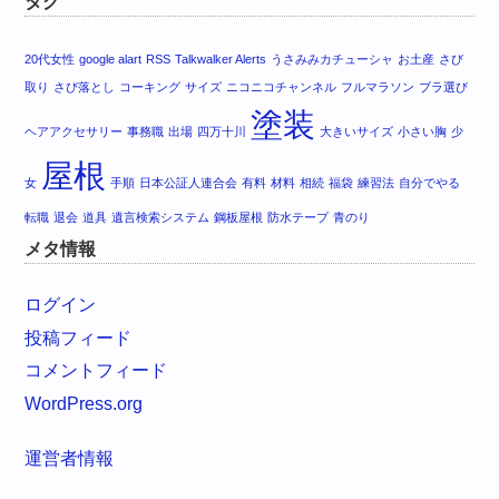
タグ
20代女性
google alart
RSS
Talkwalker Alerts
うさみみカチューシャ
お土産
さび
取り
さび落とし
コーキング
サイズ
ニコニコチャンネル
フルマラソン
ブラ選び
塗装
ヘアアクセサリー
事務職
出場
四万十川
大きいサイズ
小さい胸
少
屋根
女
手順
日本公証人連合会
有料
材料
相続
福袋
練習法
自分でやる
転職
退会
道具
遺言検索システム
鋼板屋根
防水テープ
青のり
メタ情報
ログイン
投稿フィード
コメントフィード
WordPress.org
運営者情報