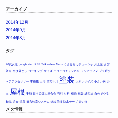
アーカイブ
2014年12月
2014年9月
2014年8月
タグ
20代女性
google alart
RSS
Talkwalker Alerts
うさみみカチューシャ
お土産
さび
取り
さび落とし
コーキング
サイズ
ニコニコチャンネル
フルマラソン
ブラ選び
塗装
ヘアアクセサリー
事務職
出場
四万十川
大きいサイズ
小さい胸
少
屋根
女
手順
日本公証人連合会
有料
材料
相続
福袋
練習法
自分でやる
転職
退会
道具
遺言検索システム
鋼板屋根
防水テープ
青のり
メタ情報